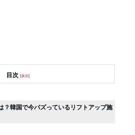
目次
[
表示
]
は？韓国で今バズっているリフトアップ施