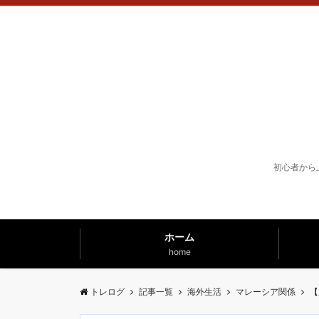
初心者から
ホーム
home
トレログ
記事一覧
海外生活
マレーシア関係
【