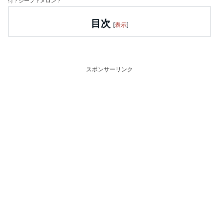
何？ジープ？メロン？
目次
[
表示
]
スポンサーリンク