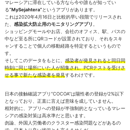
マレーシアに滞在している方なら今や誰もが知ってい
る
“MySejahtera”
というアプリがあります。
これは2020年4月16日と比較的早い段階でリリースされ
た、
感染拡大防止用のモニタリングアプリ
。
ショッピングモールやお店、会社のオフィス、駅、バスの
中など至る所にQRコードが設置されており、それをスキ
ャンすることで個人の移動経路を特定するというもので
す。
そしてこのデータをもとに、
感染者が発見されると同日同
時刻に同じ場所にいた人が招集され、PCRテストを受けさ
せる事で新たな感染者を発見
するわけです。
日本の接触確認アプリ”COCOA”は陽性者の登録が2%以下
となっており、正直に言えば意味を成していません。
相対的に、アプリへの登録が半強制的となっているマレー
シアの感染対策は高水準だと思います。
勿論、外国人労働者のクラスター感染問題などがあるの